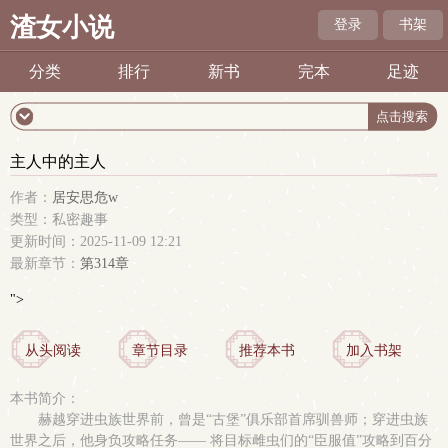
渣女小说
登录
书架
分类
排行
新书
完本
足迹
主人中的主人
作者：
居安思危w
类型：私密趣事
更新时间：2025-11-09 12:21
最新章节：
第314章
">
从头阅读
章节目录
推荐本书
加入书架
本书简介：
赫越穿进虫族世界前，曾是“古堡”俱乐部首席驯兽师；穿进虫族
世界之后，他身负攻略任务—— 将目标雌虫们的“臣服值”攻略到百分