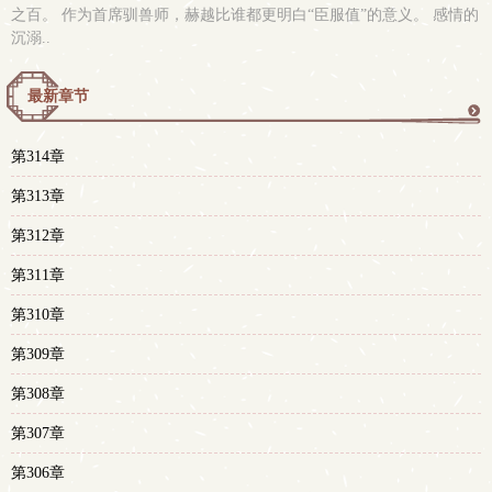
之百。 作为首席驯兽师，赫越比谁都更明白“臣服值”的意义。 感情的
沉溺..
最新章节
更
第314章
多
第313章
第312章
第311章
第310章
第309章
第308章
第307章
第306章